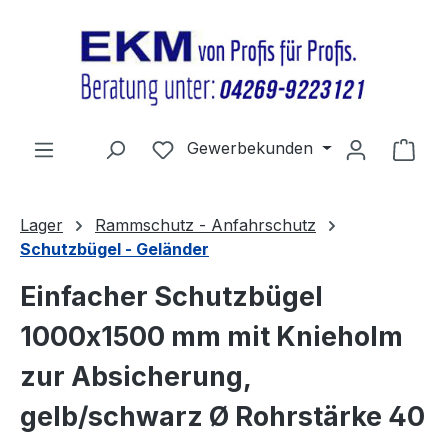
Zum Hauptinhalt springen
Du hast 0 Produkte auf dem Merkz
Gewerbekunden
Ware
Lager
Rammschutz - Anfahrschutz
Schutzbügel - Geländer
Einfacher Schutzbügel
1000x1500 mm mit Knieholm
zur Absicherung,
gelb/schwarz Ø Rohrstärke 40