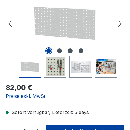
Regulärer Preis:
82,00 €
Preise exkl. MwSt.
Sofort verfügbar, Lieferzeit: 5 days
Produkt Anzahl: Gib den gewünschten We