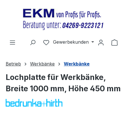
Zum Hauptinhalt springen
Du hast 0 Produkte auf dem Merkz
Gewerbekunden
Ware
Betrieb
Werkbänke
Werkbänke
Lochplatte für Werkbänke,
Breite 1000 mm, Höhe 450 mm
Bildergalerie überspringen