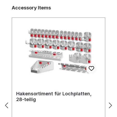
Produktgalerie überspringen
Accessory Items
Hakensortiment für Lochplatten,
28-teilig