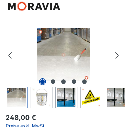
Bildergalerie überspringen
Regulärer Preis:
248,00 €
Preise exkl. MwSt.