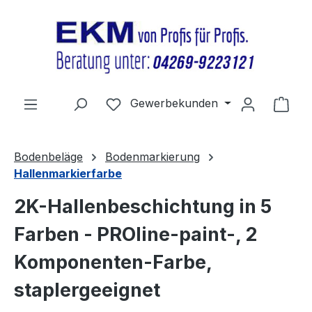
Zum Hauptinhalt springen
Du hast 0 Produkte auf dem Merkz
Gewerbekunden
Ware
Bodenbeläge
Bodenmarkierung
Hallenmarkierfarbe
2K-Hallenbeschichtung in 5
Farben - PROline-paint-, 2
Komponenten-Farbe,
staplergeeignet