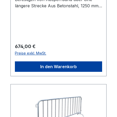
längere Strecke Aus Betonstahl, 1250 mm
lang, Spitze geschmiedet Rot lackiert
Einsatzbereich: Straßenbau Baustellen
Veranstaltungen Absperren von
Parkplätzen bei Events 100 Stück =
Lieferung auf Paletten
Regulärer Preis:
674,00 €
Preise exkl. MwSt.
In den Warenkorb