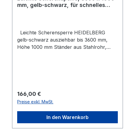
mm, gelb-schwarz, für schnelles
Absperren
Leichte Scherensperre HEIDELBERG
gelb-schwarz ausziehbar bis 3600 mm,
Höhe 1000 mm Ständer aus Stahlrohr,
Stäbe aus Flachstahl 25/4 mm gelb-
schwarz lackiert Standfüße 500 mm mit
Flügelmuttern zur Arretierung Gewicht: 13
kg Eine Scherensperre ist eine praktische
Absperrung für die schnelle und flexible
Sperrung oder Freigabe von Baustellen,
Regulärer Preis:
166,00 €
Zufahrten, Sperrzonen, Gefahrenstellen.
Preise exkl. MwSt.
Die Ständer sind aus Stahlrohr, die Stäbe
aus Flachstahl 25x4 mm gefertigt.
In den Warenkorb