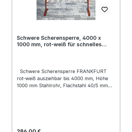
Schwere Scherensperre, 4000 x
1000 mm, rot-weiß für schnelles
Absperren
Schwere Scherensperre FRANKFURT
rot-weiß ausziehbar bis 4000 mm, Höhe
1000 mm Stahlrohr, Flachstahl 40/5 mm
rot-weiß lackiert mit roten Reflexstreifen
Standfüße 500 mm mit Flügelmuttern zur
Arretierung Gewicht: 25 kg Eine
Scherensperre ist eine praktische
Absperrung für die schnelle und flexible
Sperrung oder Freigabe von Baustellen,
Regulärer Preis:
286,00 €