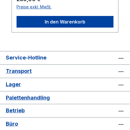
Zufahrten, Sperrzonen, Gefahrenstellen.
Preise exkl. MwSt.
Die Ständer sind aus Stahlrohr, die Stäbe
aus Flachstahl 40x5 mm gefertigt.
In den Warenkorb
Service-Hotline
Transport
Lager
Palettenhandling
Betrieb
Büro