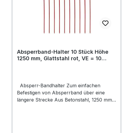
Absperrband-Halter 10 Stück Höhe
1250 mm, Glattstahl rot, VE = 10
Stück
Absperr-Bandhalter Zum einfachen
Befestigen von Absperrband über eine
längere Strecke Aus Betonstahl, 1250 mm
lang, Spitze geschmiedet Rot lackiert
MINDESTABNAHME 5 Stück Vorteilhafte
Staffelpreise: 5 Stück = 3.339.12.480-5
= 61,50 € zuzgl. MwSt. 10 Stück =