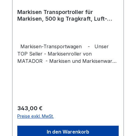
Markisen Transportroller für
Markisen, 500 kg Tragkraft, Luft-
Reifen - Bestseller -
Markisen-Transportwagen - Unser
TOP Seller - Markisenroller von
MATADOR - Markisen und Markisenware
sicher und effizient transportieren. Der
Markisenroller von MATADOR ist die
professionelle Lösung für den Transport
von Markisen, Markisenstoffen und
anderen gerollten Materialien. Dank seiner
stabilen Stahlkonstruktion und der
Regulärer Preis:
343,00 €
leichtgängigen Rollen lassen auch andere
Preise exkl. MwSt.
schwere Markisenrollen mühelos
bewegen.Ob im Lager, auf der Baustelle
In den Warenkorb
oder im Messebau - der Markisenroller