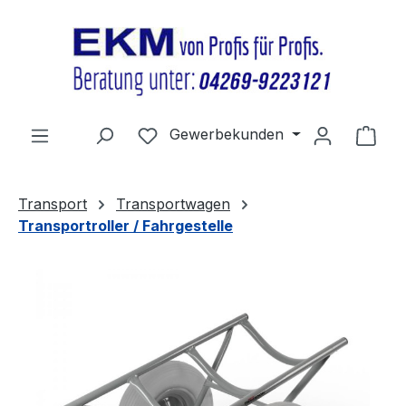
Zum Hauptinhalt springen
Du hast 0 Produkte auf dem Merkz
Gewerbekunden
Ware
Transport
Transportwagen
Transportroller / Fahrgestelle