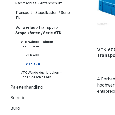
Rammschutz - Anfahrschutz
Transport - Stapelkästen / Serie
TK
Schwerlast-Transport-
Stapelkästen / Serie VTK
VTK Wände + Böden
geschlossen
VTK 600
Transpo
VTK 400
Seiten
VTK 600
geschlo
kg, Auflast
VTK Wände duchbrochen +
Boden geschlossen
4 Farbe
4 Farben 
hochwert
Palettenhandling
entspre
des Lebens
Betrieb
Schwerla
Büro
Stapelkasten - Höhe 