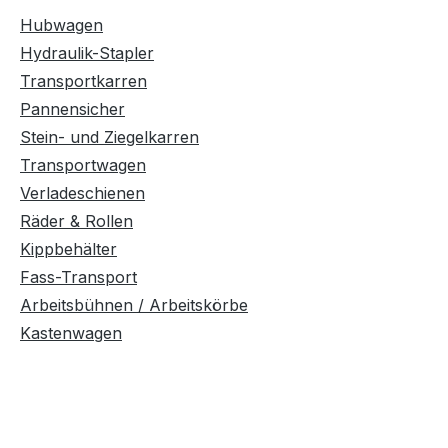
len 4
Hubwagen
durch mehr
Hydraulik-Stapler
Transportkarren
u, Grün und Grau - siehe
Pannensicher
keit VE = 2 Kästen
Stein- und Ziegelkarren
Transportwagen
560 x
Preis pro
Verladeschienen
ngseinheiten = VE
Räder & Rollen
Kippbehälter
Fass-Transport
Arbeitsbühnen / Arbeitskörbe
Kastenwagen