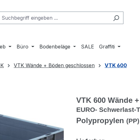
ieb
Büro
Bodenbeläge
SALE
Graffiti
TK
VTK Wände + Böden geschlossen
VTK 600
V
TK
6
00 Wände +
EURO- Schwerlast-
T
Polypropylen
(PP)