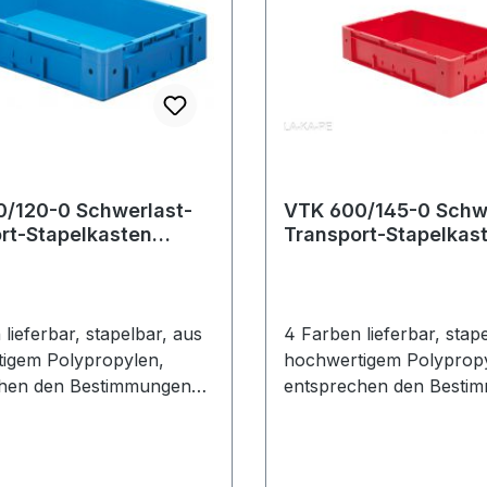
/120-0 Schwerlast-
VTK 600/145-0 Schw
rt-Stapelkasten
Transport-Stapelkas
wände und Boden
Seitenwände und Bo
ssen, Tragkraft 60
geschlossen, Tragkr
 600 kg, 2 Kästen,
kg, Auflast 600 kg, 2 Kästen,
n zur Auswahl
4 Farben zur Auswah
lieferbar, stapelbar, aus
4 Farben lieferbar, stap
igem Polypropylen,
hochwertigem Polypropy
chen den Bestimmungen
entsprechen den Besti
mittelgesetzes. EURO-
des Lebensmittelgesetzes. EU
st-Transport-
Schwerlast-Transport-
120 mm aus
Stapelkasten - Höhe 145 mm aus