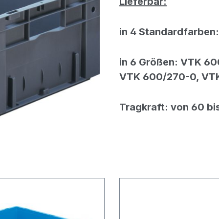
Lieferbar:
in 4 Standardfarben:
in
6
Größen:
V
TK
6
0
VTK 600/270-0, VT
Tragkraft: von 60 bi