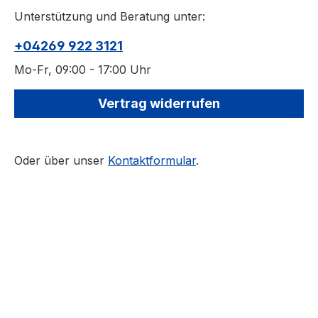
Halterung für Belege auf al
Unterstützung und Beratung unter:
Seiten Griffe an den Stirnseiten
Rippenboden, da
+04269 922 3121
Stabilität Lieferbar in den Farben:
Rot, Bla
Mo-Fr, 09:00 - 17:00 Uhr
Auswahlmöglich
Vertrag widerrufen
Maße: Außen (LxBxH): 600 x 400
x 420 mm Innen (LxBxH) 
360 x 400 mm 
Verpacku
Oder über unser
Kontaktformular
.