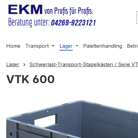
m Hauptinhalt springen
Zur Suche springen
Zur Hauptnavigation springen
Home
Transport
Lager
Palettenhandling
Betr
Lager
Schwerlast-Transport-Stapelkästen / Serie V
VTK 600