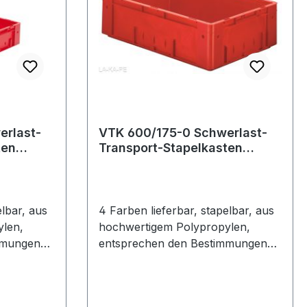
erlast-
VTK 600/175-0 Schwerlast-
ten
Transport-Stapelkasten
den
Seitenwände und Boden
aft 60
geschlossen, Tragkraft 60
kg, Auflast 600 kg, 2 Kästen,
l
4 Farben zur Auswahl
elbar, aus
4 Farben lieferbar, stapelbar, aus
len,
hochwertigem Polypropylen,
mmungen
entsprechen den Bestimmungen
RO-
des Lebensmittelgesetzes. EURO-
Schwerlast-Transport-
Stapelkasten - Höhe 175 mm aus