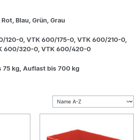
 Rot, Blau, Grün, Grau
0/
12
0-
0
,
V
TK
6
00/
175
-
0, VTK 600/210-0,
K 600/320-0, VTK 600/420-0
s 75 kg, Auflast bis 700 kg