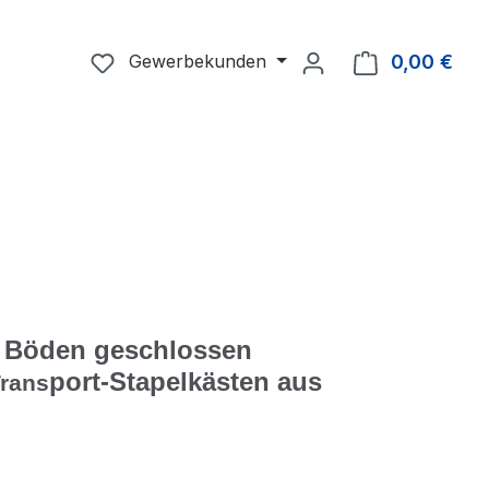
Du hast 0 Produkte auf dem Merkzettel
Gewerbekunden
0,00 €
Ware
 Böden geschlossen
port-Stapelkästen aus
rans