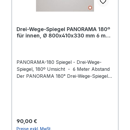
vorgebohrte Löcher Einsatzbereich:
Innenbereich Gewicht: 3,00 kg
Drei-Wege-Spiegel PANORAMA 180º
für innen, Ø 800x410x330 mm 6 m
Abstand
PANORAMA-180 Spiegel - Drei-Wege-
Spiegel, 180º Umsicht - 6 Meter Abstand
Der PANORAMA 180° Drei-Wege-Spiegel
mit Rahmen ist ein Super-Weitwinkel-
Spiegel, der Überblick in kritischen,
innerbetrieblichen Bereichen schafft. Enge
oder stark frequentierte Gänge, "tote
Winkel" Besonders flache Bauweise für
minimalen Platzbedarf In Krankenhäusern,
Regulärer Preis:
90,00 €
Pflegeeinrichtungen, Lager, Industrie,
Preise exkl. MwSt.