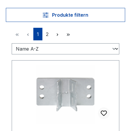
Produkte filtern
Seite
Seite
1
2