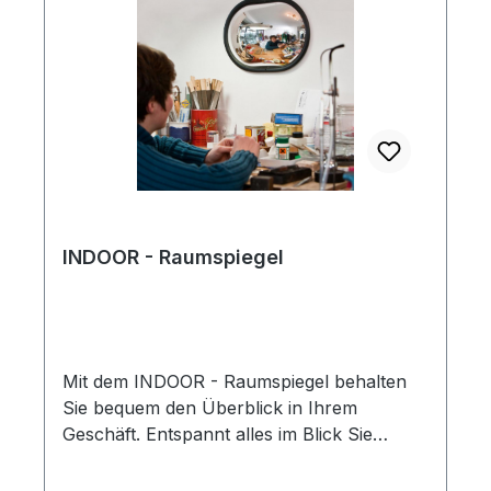
Wölbung Form: Halbkugel 180 º
Rundumsicht Material: Acrylglas
Spiegelgröße Ø x H x T : Ø 900 x 450 x
250 mm max. Beobachter-Abstand: 7 Meter
Befestigung: An Wänden, vorgebohrte
Löcher Einsatzbereich: Innenbereich
Gewicht: 4,00 kg
INDOOR - Raumspiegel
Mit dem INDOOR - Raumspiegel behalten
Sie bequem den Überblick in Ihrem
Geschäft. Entspannt alles im Blick Sie
möchten an Ihrem Arbeitsplatz immer
wissen, was gerade alles passiert? Dann ist