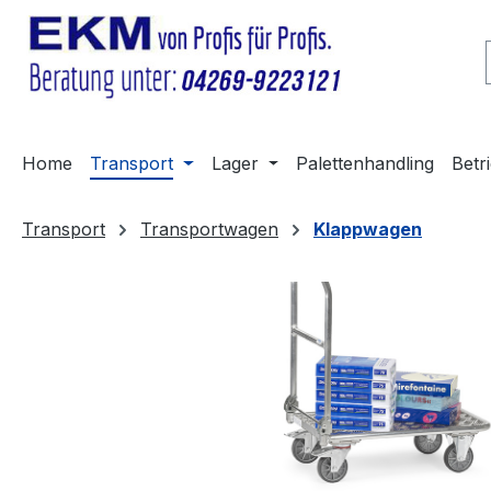
m Hauptinhalt springen
Zur Suche springen
Zur Hauptnavigation springen
Home
Transport
Lager
Palettenhandling
Betr
Transport
Transportwagen
Klappwagen