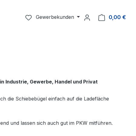
Du hast 0 Produkte auf dem Merkzettel
Gewerbekunden
0,00 €
Ware
in Industrie, Gewerbe, Handel und Privat
ch die Schiebebügel einfach auf die Ladefläche
end und lassen sich auch gut im PKW mitführen.