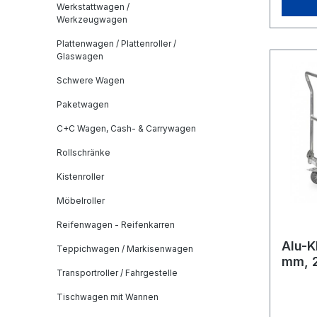
mitnehme
Werkstattwagen /
Werkzeugwagen
seines
9,4 k
Plattenwagen / Plattenroller /
Glaswagen
Sie d
Kofferra
Schwere Wagen
Alumin
Paketwagen
einfac
sperr
C+C Wagen, Cash- & Carrywagen
proble
Rollschränke
Der Tr
Ihnen 
Kistenroller
hohe T
Möbelroller
Ladefläche.
Reifenwagen - Reifenkarren
unverz
berufliche
Alu-
Teppichwagen / Markisenwagen
mm, 2
ein pr
Transportroller / Fahrgestelle
für unterwe
klapp
Tischwagen mit Wannen
ist in