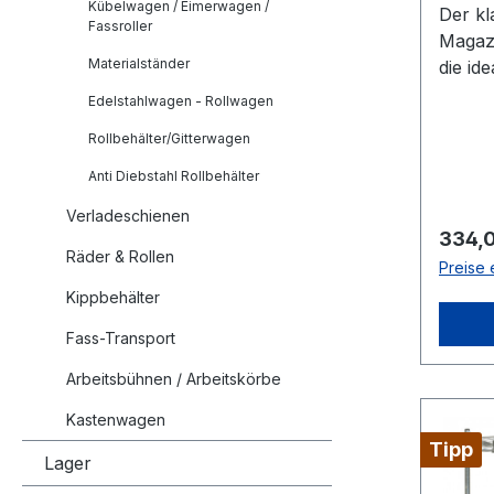
Kübelwagen / Eimerwagen /
Der kl
Positi
Fassroller
Magaz
sehr p
Materialständer
die id
wenn S
Betrie
benötigen. 
Edelstahlwagen - Rollwagen
einfac
Schie
Rollbehälter/Gitterwagen
Gegen
kinder
Trans
Anti Diebstahl Rollbehälter
klappe
Der F
europä
Verladeschienen
ist ein
Alumi
Regulä
334,
Schie
Räder & Rollen
sich s
Preise 
auch u
denn 
Kippbehälter
mitne
von 1
seines
Breite
Fass-Transport
der G
vieler gä
Arbeitsbühnen / Arbeitskörbe
Magaz
Alumin
Koffer
diese
Kastenwagen
Magazi
besonders 
Tipp
Lager
Transp
Alumi
Gegen