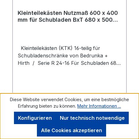
Kleinteilekästen Nutzmaß 600 x 400
mm für Schubladen BxT 680 x 500
mm, Front- Höhe 100 mm
Kleinteilekästen (KTK) 16-teilig für
Schubladenschränke von Bedrunka +
Hirth / Serie R 24-16 Für Schubladen 680
x 500 mm Für 100 mm Fronthöhe Für
Schubladen-Breite 680 mm Für
Schubladen-Tiefe 500 mm Schubladen-
Nutzungs-Innenmaß 600x400 mm 5 x KTK
Diese Website verwendet Cookies, um eine bestmögliche
150 x 150 mm 4 x KTK 75 x 150 mm 4 x
Erfahrung bieten zu können.
Mehr Informationen ...
KTK 75 x 75 mm 1 x Trennwand 600 x 85
Regulärer Preis:
36,50 €
mm 2 x Trennwand 100 x 85 mm Kunststoff
Konfigurieren
Nur technisch notwendige
Preise exkl. MwSt.
Farbe: rot Achtung: Kostenfreie Lieferung
zum angegebenen Preis nur im
Alle Cookies akzeptieren
In den Warenkorb
Zusammenhang mit einem