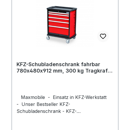
Fersenschutz Gewicht 57 kg Farbe: Korpus
schwarz RAL 9005, Schubladen
verkehrsrot RAL 3020 Maße außen mm:
Breite: 780 Tiefe: 480 Höhe: 912
Schubladen-Nutzmaß innen mm: 600 x 300
Schubladenhöhe mm: 2 x 75 3 x 100 1 x
150 Schubladeneinteilung separat bestellen!
KFZ-Schubladenschrank fahrbar
780x480x912 mm, 300 kg Tragkraft,
5 Schubladen - Unser Bestseller --
Maxmobile - Einsatz in KFZ-Werkstatt
- Unser Bestseller KFZ-
Schubladenschrank - KFZ-
Werkzeugschrank, fahrbar
Auflagenfläche aus Kunststoff mit