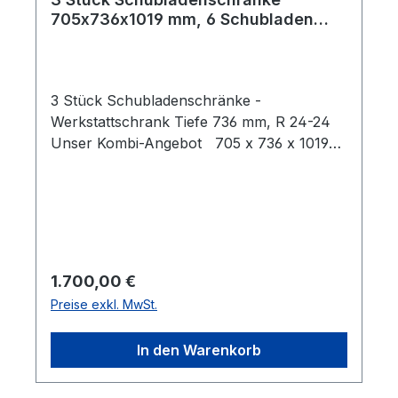
705x736x1019 mm, 6 Schubladen
Kombi-Angebot
3 Stück Schubladenschränke -
Werkstattschrank Tiefe 736 mm, R 24-24
Unser Kombi-Angebot 705 x 736 x 1019
mm (BxTxH) 6 x Schubladen 1 x
Schubladenhöhe 100 mm 4 x
Schubladenhöhe 150 mm 1 x
Schubladenhöhe 200 mm Schubladen,
Auszug VA 100 %, 100 kg Nutzmaß
Schublade 600 x 600 mm Farbe: Korpus
Regulärer Preis:
1.700,00 €
lichtgrau RAL 7035, Schubladen RAL 5012
Preise exkl. MwSt.
In den Warenkorb