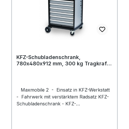
Umlaufender Ramm- und Fersenschutz
Gewicht 36 kg Farbe: Korpus schwarz RAL
9005, Schubladen grau RAL 7040 Maße
außen mm: Breite: 780 Tiefe: 480 Höhe:
912 Schubladen-Nutzmaß innen mm: 600 x
400 Schubladenhöhe mm: 6 x 100
Schubladeneinteilung separat bestellen!
KFZ-Schubladenschrank,
780x480x912 mm, 300 kg Tragkraft,
7 Schubladen, verstärkter Radsatz
Maxmobile 2 - Einsatz in KFZ-Werkstatt
- Fahrwerk mit verstärktem Radsatz KFZ-
Schubladenschrank - KFZ-
Werkzeugschrank, fahrbar
Auflagenfläche aus Kunststoff mit
eingeformten Kleinteileflächen Tragkraft