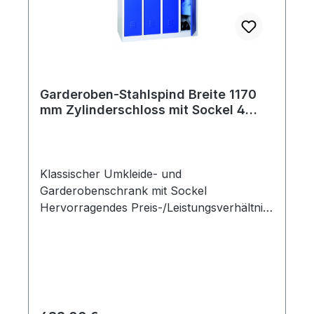
Garderoben-Stahlspind Breite 1170
mm Zylinderschloss mit Sockel 4
Türen RAL7035/5010
Klassischer Umkleide- und
Garderobenschrank mit Sockel
Hervorragendes Preis-/Leistungsverhältnis
4 Abteile mit je einem einsteckbaren
Hutboden Türen rechts angeschlagen, in
Drehbolzen gelagert Türen mit senkrechter
Kastenverstärkung, Lüftungsschlitzen und
eingestanztem Etikettenrahmen
Einsteckbarer Hutboden und Kleiderstange