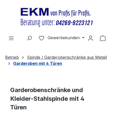
Zum Hauptinhalt springen
Du hast 0 Produkte auf dem Merkz
Gewerbekunden
Ware
Betrieb
Spinde / Garderobenschränke aus Metall
Garderoben mit 4 Türen
Garderobenschränke und
Kleider-Stahlspinde mit 4
Türen