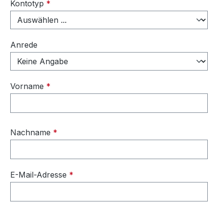
Persönliche Informationen
Kontotyp
*
Anrede
Vorname
*
Nachname
*
E-Mail-Adresse
*