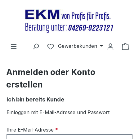
Zum Hauptinhalt springen
Du hast 0 Produkte auf dem Merkz
Gewerbekunden
Ware
Anmelden oder Konto
erstellen
Ich bin bereits Kunde
Einloggen mit E-Mail-Adresse und Passwort
Ihre E-Mail-Adresse
*