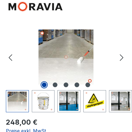
Bildergalerie überspringen
Regulärer Preis:
248,00 €
Preise exkl. MwSt.