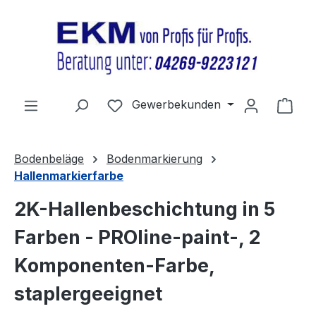
Zum Hauptinhalt springen
Du hast 0 Produkte auf dem Merkz
Gewerbekunden
Ware
Bodenbeläge
Bodenmarkierung
Hallenmarkierfarbe
2K-Hallenbeschichtung in 5
Farben - PROline-paint-, 2
Komponenten-Farbe,
staplergeeignet