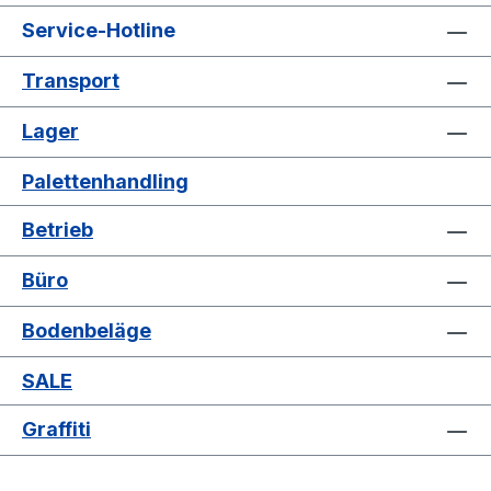
2500 kg Gabellänge: 1150 mm Gabelbreite:
160 mm Tragbreite: 540 mm Hubbereich:
Service-Hotline
85 x 200 mm Gesamtlänge: 1540 mm
Transport
Lenkräder Ø x B = 200 x 50 mm
Gabelrollen Ø x B = 80 x 70 mm
Lager
Kletterrollen an den Gabelspitzen Gewicht:
73 kg Garantie: 2 Jahre
Palettenhandling
Betrieb
Büro
Bodenbeläge
SALE
Graffiti