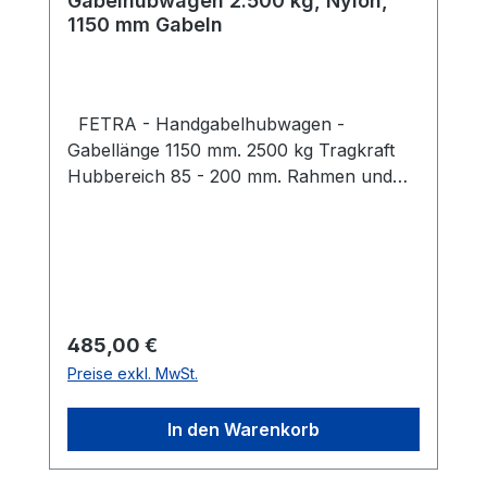
Gabelhubwagen 2.500 kg, Nylon,
1150 mm Gabeln
FETRA - Handgabelhubwagen -
Gabellänge 1150 mm. 2500 kg Tragkraft
Hubbereich 85 - 200 mm. Rahmen und
Gabeln in verwindungsfreier
Schalenbauweise, gelb pulverbeschicht
Hydraulische Handpumpe wartungsfrei
gelagert Stabile Stahlrohrdeichsel mit
Gegenlager für Schubbetrieb,
pulverbeschichtet schwarz, Griff
Regulärer Preis:
485,00 €
gummiummantelt Bedienhebel für die
Preise exkl. MwSt.
Funktionen: Heben ? Fahren ? Senken
Lenkeinschlag 2 x 100° Radausstattung:
In den Warenkorb
Lenkräder : Nylon Gabelrollen: Nylon,
Tandem Technische Daten: Tragkraft: