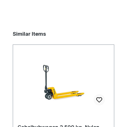
Produktgalerie überspringen
Similar Items