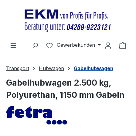
Zum Hauptinhalt springen
Du hast 0 Produkte auf dem Merkz
Gewerbekunden
Ware
Transport
Hubwagen
Gabelhubwagen
Gabelhubwagen 2.500 kg,
Polyurethan, 1150 mm Gabeln