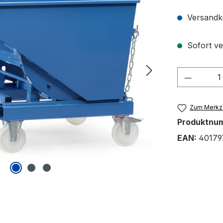
Versandko
Sofort ve
Produkt
Zum Merkze
Produktnu
EAN:
40179