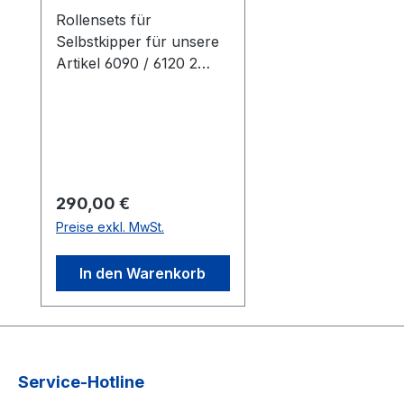
Rollensets für
Selbstkipper für unsere
Artikel 6090 / 6120 2
Lenk- und 2 Bockrollen
mit Polyamidrädern Ø
200 x 50 mm Werden
unter den
Staplertaschen
angebracht Zusätzliche
Regulärer Preis:
290,00 €
Höhe durch die Räder =
Preise exkl. MwSt.
240 mm Feststeller an
den Lenkrollen gemäß
In den Warenkorb
der Europäischen Norm
EN 1757-3
Service-Hotline