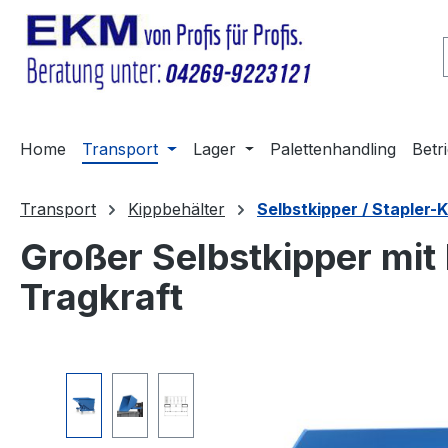
m Hauptinhalt springen
Zur Suche springen
Zur Hauptnavigation springen
Home
Transport
Lager
Palettenhandling
Betr
Transport
Kippbehälter
Selbstkipper / Stapler-
Großer Selbstkipper mit 
Tragkraft
Bildergalerie überspringen