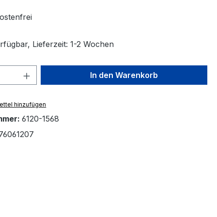
stenfrei
rfügbar, Lieferzeit: 1-2 Wochen
 Anzahl: Gib den gewünschten Wert ein 
In den Warenkorb
ttel hinzufügen
mmer:
6120-1568
76061207