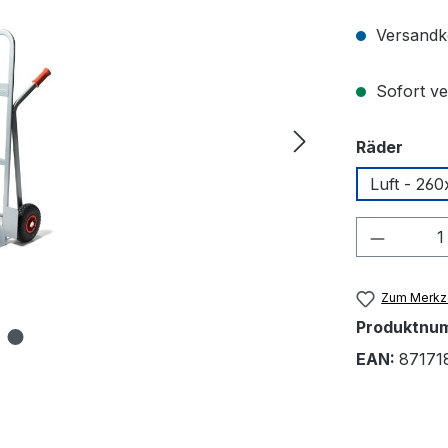
Versandko
Sofort ve
ausw
Räder
Luft - 26
Produkt
Zum Merkze
Produktnu
EAN:
87171