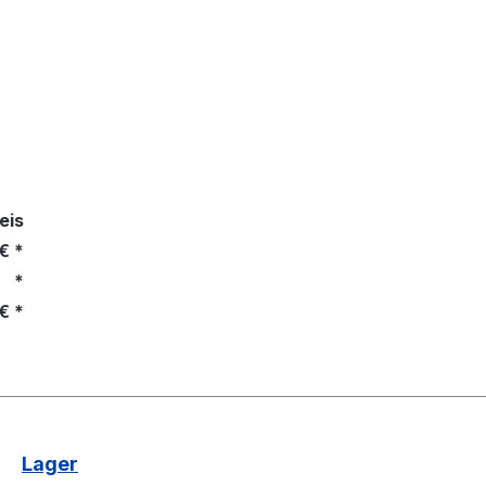
eis
€ *
*
€ *
Lager