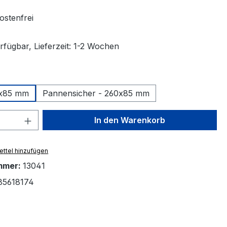
stenfrei
rfügbar, Lieferzeit: 1-2 Wochen
ählen
0x85 mm
Pannensicher - 260x85 mm
 Anzahl: Gib den gewünschten Wert ein 
In den Warenkorb
ttel hinzufügen
mmer:
13041
85618174