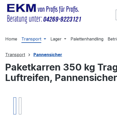
m Hauptinhalt springen
Zur Suche springen
Zur Hauptnavigation springen
Home
Transport
Lager
Palettenhandling
Betr
Transport
Pannensicher
Paketkarren 350 kg Tra
Luftreifen, Pannensiche
Bildergalerie überspringen