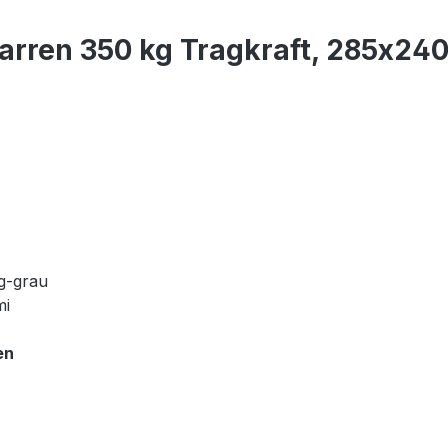
rren 350 kg Tragkraft, 285x240 
g-grau
mi
en