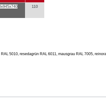
0x945x740
110
u RAL 5010, resedagrün RAL 6011, mausgrau RAL 7005, reinora