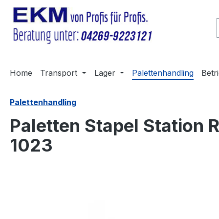
m Hauptinhalt springen
Zur Suche springen
Zur Hauptnavigation springen
Home
Transport
Lager
Palettenhandling
Betr
Palettenhandling
Paletten Stapel Station
1023
Bildergalerie überspringen