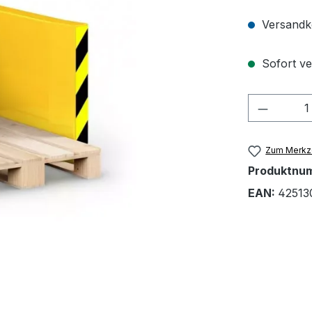
Versandko
Sofort ver
Produkt
Zum Merkze
Produktnu
EAN:
42513