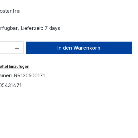
stenfrei
fügbar, Lieferzeit: 7 days
 Anzahl: Gib den gewünschten Wert ein 
In den Warenkorb
ttel hinzufügen
mmer:
RR130500171
05431471