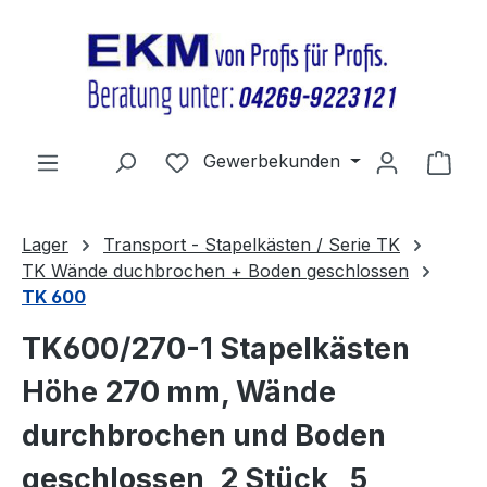
Zum Hauptinhalt springen
Du hast 0 Produkte auf dem Merkz
Gewerbekunden
Ware
Lager
Transport - Stapelkästen / Serie TK
TK Wände duchbrochen + Boden geschlossen
TK 600
TK600/270-1 Stapelkästen
Höhe 270 mm, Wände
durchbrochen und Boden
geschlossen, 2 Stück , 5