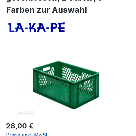
Farben zur Auswahl
Bildergalerie überspringen
Regulärer Preis:
28,00 €
Preise exkl. MwSt.