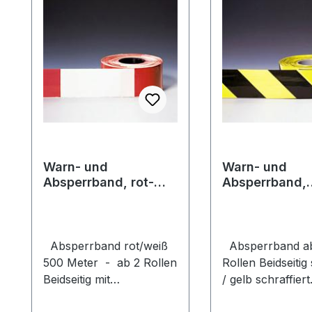
Warn- und
Warn- und
Absperrband, rot-
Absperrband,
weiß 500 Meter ab 2
schwarz/gelb 
Rollen
Rollen
Absperrband rot/weiß
Absperrband a
500 Meter - ab 2 Rollen
Rollen Beidseitig schwarz
Beidseitig mit
/ gelb schraffiert
senkrechten rot-weißen
Lichtecht bedruc