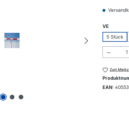
Versandko
auswähl
VE
5 Stück
Produkt
Zum Merkze
Produktnu
EAN:
40553