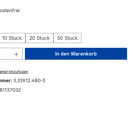
stenfrei
en
10 Stück
20 Stück
50 Stück
 Anzahl: Gib den gewünschten Wert ein 
In den Warenkorb
ttel hinzufügen
mmer:
3.339.12.480-5
81137032