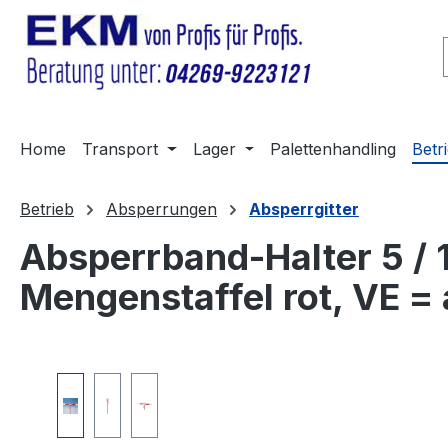
m Hauptinhalt springen
Zur Suche springen
Zur Hauptnavigation springen
Home
Transport
Lager
Palettenhandling
Betr
Betrieb
Absperrungen
Absperrgitter
Absperrband-Halter 5 / 
Mengenstaffel rot, VE =
Bildergalerie überspringen