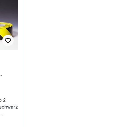
ab 2
b 2
kt In