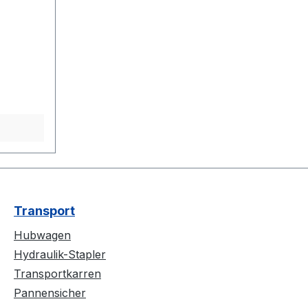
arton
00 Meter
elpreise
len
e VE
Transport
Hubwagen
0
Hydraulik-Stapler
Transportkarren
Pannensicher
0