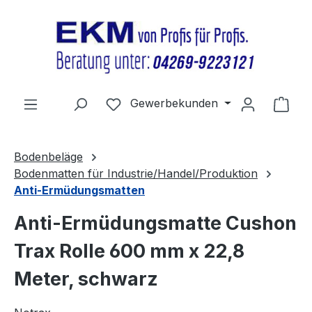
Zum Hauptinhalt springen
Du hast 0 Produkte auf dem Merkz
Gewerbekunden
Ware
Bodenbeläge
Bodenmatten für Industrie/Handel/Produktion
Anti-Ermüdungsmatten
Anti-Ermüdungsmatte Cushon
Trax Rolle 600 mm x 22,8
Meter, schwarz