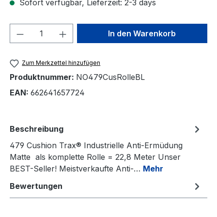
Sofort verfügbar, Lieferzeit: 2-3 days
Produkt Anzahl: Gib den gewünschten We
In den Warenkorb
Zum Merkzettel hinzufügen
Produktnummer:
NO479CusRolleBL
EAN:
662641657724
Beschreibung
479 Cushion Trax® Industrielle Anti-Ermüdung
Matte als komplette Rolle = 22,8 Meter Unser
BEST-Seller! Meistverkaufte Anti-…
Mehr
Bewertungen