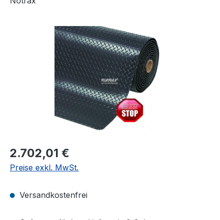
Notrax
Bildergalerie überspringen
Regulärer Preis:
2.702,01 €
Preise exkl. MwSt.
Versandkostenfrei