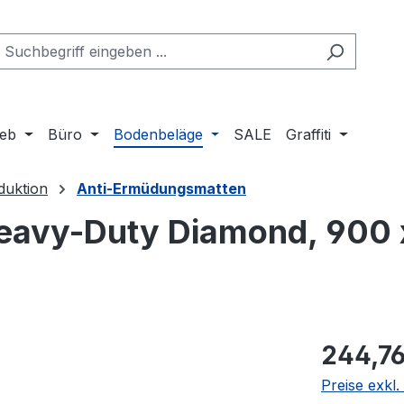
ieb
Büro
Bodenbeläge
SALE
Graffiti
duktion
Anti-Ermüdungsmatten
eavy-Duty Diamond, 900 
Regulärer Pr
244,76
Preise exkl