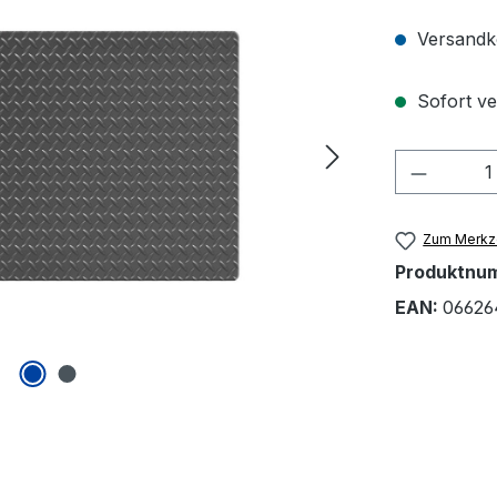
Versandko
Sofort ver
Produkt
Zum Merkze
Produktnu
EAN:
06626