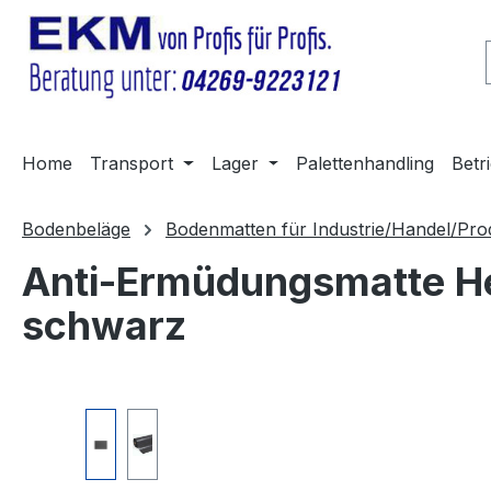
m Hauptinhalt springen
Zur Suche springen
Zur Hauptnavigation springen
Home
Transport
Lager
Palettenhandling
Betr
Bodenbeläge
Bodenmatten für Industrie/Handel/Pro
Anti-Ermüdungsmatte H
schwarz
Bildergalerie überspringen