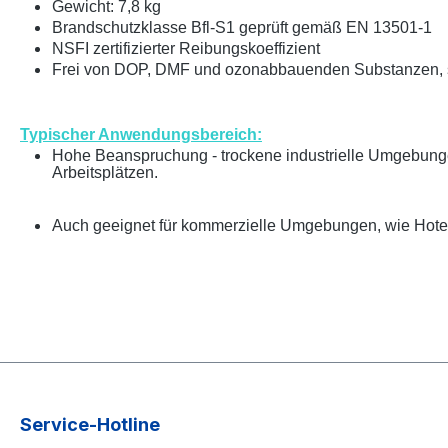
Gewicht: 7,8 kg
Brandschutzklasse Bfl-S1 gepr
ü
ft gem
äß
EN 13501-1
NSFI zertifizierter Reibungskoeffizient
Frei von DOP, DMF und ozonabbauenden Substanzen, s
Typischer Anwendungsbereich:
Hohe Beanspruchung - trockene industrielle Umgebung
Arbeitsplätzen.
Auch geeignet f
ü
r kommerzielle Umgebungen, wie Hote
Service-Hotline