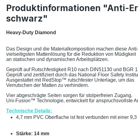
Produktinformationen "Anti-
schwarz"
Heavy-Duty Diamond
Das Design und die Materialkomposition machen dies
e
Anti
vielseitigsten Mattenlösung für die Reduktion von Müdigkeit
an statischen und dynamischen Arbeitsplätzen.
Geprüft auf Rutschfestigkeit R10 nach DIN51130 und BGR 1
Geprüft und zertifiziert durch das National Floor Safety Instit
Ausgestattet mit RedStop™ rutschfester Unterlage, um das
Verrutschen der Matten zu verhindern.
Vier abgeschrägte Seiten sorgen für stolperfreien Zugang.
Uni-Fusion™ Technologie, entwickelt für anspruchsvollste 
Technische Details:
4,7 mm PVC Oberflache ist fest verbunden mit einer 9,
St
ä
rke: 14 mm