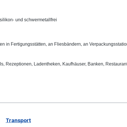
ilikon- und
schwermetallfrei
en in
Fertigungsstätten, an Fliesbändern, an Verpackungsstat
ls, Rezeptionen,
Ladentheken, Kaufh
ä
user, Banken, Restaurant
Transport