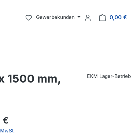
Du hast 0 Produkte auf dem Merkzettel
Gewerbekunden
0,00 €
Ware
x 1500 mm,
EKM Lager-Betrieb
eis:
 €
. MwSt.