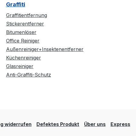
Graffiti
Graffitientfernung
Stickerentferner
Bitumenlöser
Office Reiniger
Außenreiniger+Insektenentferner
Küchenreiniger
Glasreiniger
Anti-Graffiti-Schutz
g widerrufen
Defektes Produkt
Über uns
Express