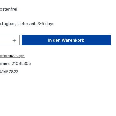
stenfrei
fügbar, Lieferzeit: 3-5 days
 Anzahl: Gib den gewünschten Wert ein 
In den Warenkorb
ttel hinzufügen
mmer:
210BL305
41657823