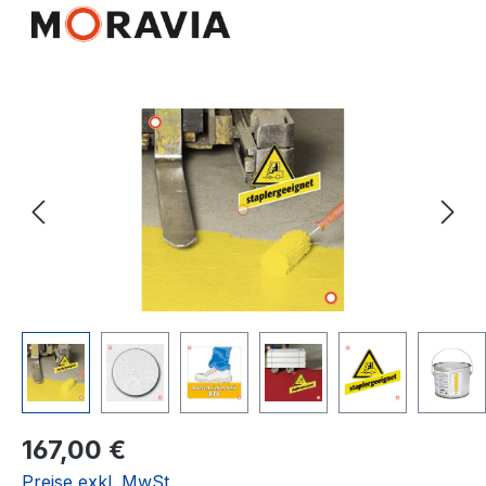
Bildergalerie überspringen
Regulärer Preis:
167,00 €
Preise exkl. MwSt.