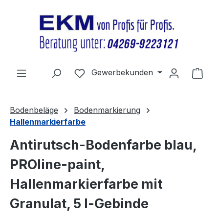
Zum Hauptinhalt springen
Du hast 0 Produkte auf dem Merkz
Gewerbekunden
Ware
Bodenbeläge
Bodenmarkierung
Hallenmarkierfarbe
Antirutsch-Bodenfarbe blau,
PROline-paint,
Hallenmarkierfarbe mit
Granulat, 5 l-Gebinde