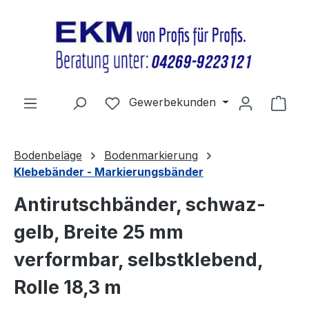
Zum Hauptinhalt springen
Du hast 0 Produkte auf dem Merkz
Gewerbekunden
Ware
Bodenbeläge
Bodenmarkierung
Klebebänder - Markierungsbänder
Antirutschbänder, schwaz-
gelb, Breite 25 mm
verformbar, selbstklebend,
Rolle 18,3 m