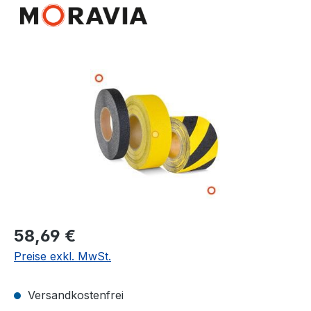
Bildergalerie überspringen
Regulärer Preis:
58,69 €
Preise exkl. MwSt.
Versandkostenfrei