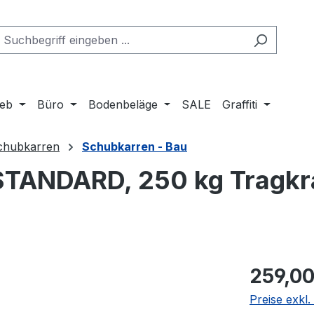
ieb
Büro
Bodenbeläge
SALE
Graffiti
chubkarren
Schubkarren - Bau
TANDARD, 250 kg Tragkraf
Regulärer Pr
259,00
Preise exkl