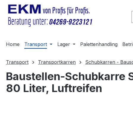
m Hauptinhalt springen
Zur Suche springen
Zur Hauptnavigation springen
Home
Transport
Lager
Palettenhandling
Betr
Transport
Transportkarren
Schubkarren - Baus
Baustellen-Schubkarre S
80 Liter, Luftreifen
Bildergalerie überspringen