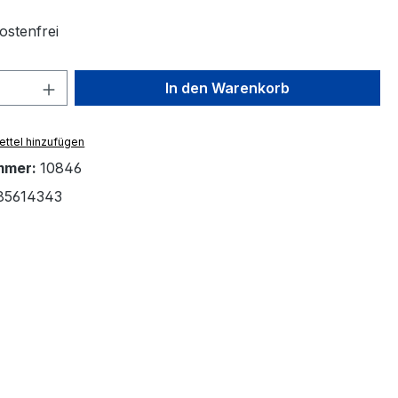
stenfrei
 Anzahl: Gib den gewünschten Wert ein 
In den Warenkorb
ttel hinzufügen
mmer:
10846
85614343