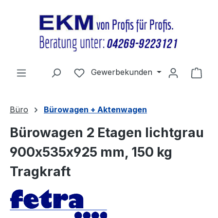
Zum Hauptinhalt springen
Du hast 0 Produkte auf dem Merkz
Gewerbekunden
Ware
Büro
Bürowagen + Aktenwagen
Bürowagen 2 Etagen lichtgrau
900x535x925 mm, 150 kg
Tragkraft