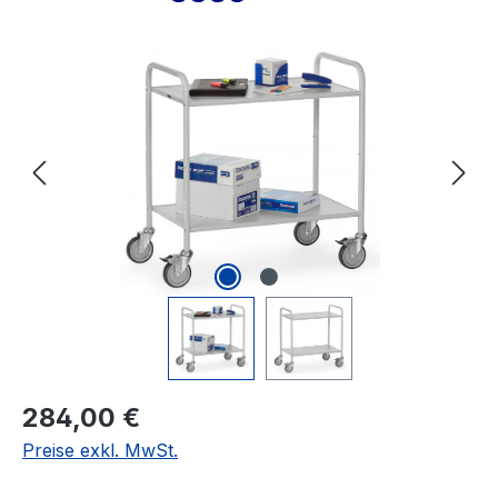
Bildergalerie überspringen
Regulärer Preis:
284,00 €
Preise exkl. MwSt.