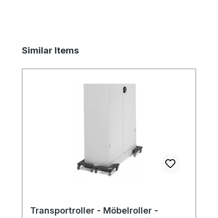
Produktgalerie überspringen
Similar Items
Transportroller - Möbelroller -