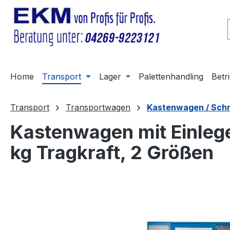
m Hauptinhalt springen
Zur Suche springen
Zur Hauptnavigation springen
Home
Transport
Lager
Palettenhandling
Betr
Transport
Transportwagen
Kastenwagen / Sch
Kastenwagen mit Einlege
kg Tragkraft, 2 Größen
Bildergalerie überspringen