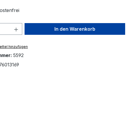
stenfrei
 Anzahl: Gib den gewünschten Wert ein 
In den Warenkorb
ttel hinzufügen
mmer:
5592
76013169