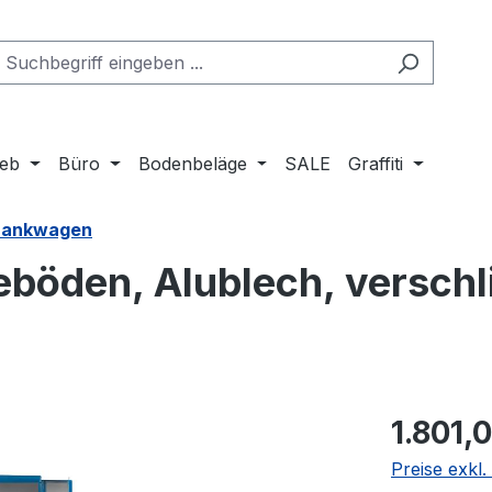
ieb
Büro
Bodenbeläge
SALE
Graffiti
rankwagen
böden, Alublech, verschl
Regulärer Pr
1.801,
Preise exkl