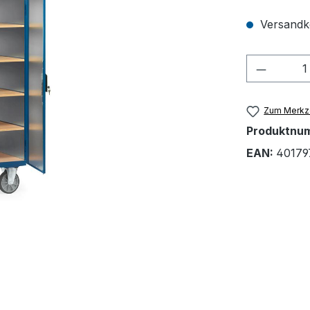
Versandko
Produkt
Zum Merkze
Produktnu
EAN:
40179