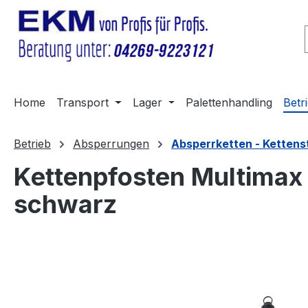
m Hauptinhalt springen
Zur Suche springen
Zur Hauptnavigation springen
Home
Transport
Lager
Palettenhandling
Betr
Betrieb
Absperrungen
Absperrketten - Kettens
Kettenpfosten Multimax m
schwarz
Bildergalerie überspringen