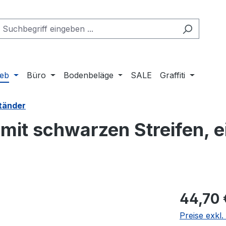
ieb
Büro
Bodenbeläge
SALE
Graffiti
tänder
it schwarzen Streifen, ei
Regulärer Pr
44,70 
Preise exkl