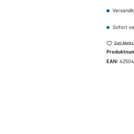
Versandko
Sofort ver
Zum Merkze
Produktnu
EAN:
42504