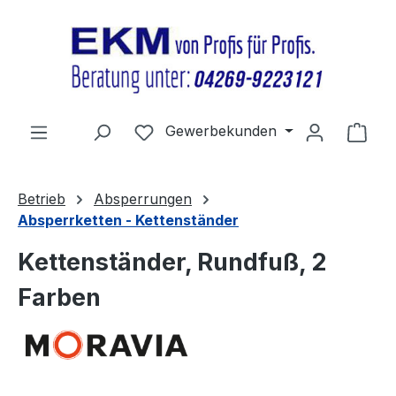
Zum Hauptinhalt springen
Du hast 0 Produkte auf dem Merkz
Gewerbekunden
Ware
Betrieb
Absperrungen
Absperrketten - Kettenständer
Kettenständer, Rundfuß, 2
Farben