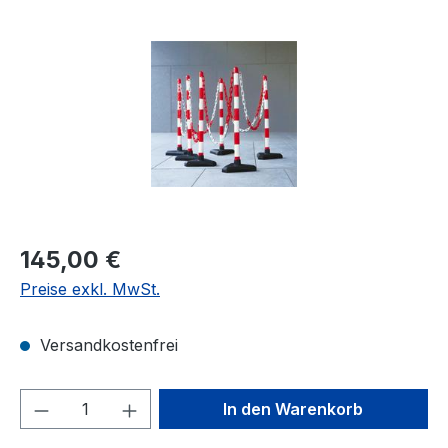
Bildergalerie überspringen
Regulärer Preis:
145,00 €
Preise exkl. MwSt.
Versandkostenfrei
Produkt Anzahl: Gib den gewünschten We
In den Warenkorb