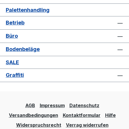
zuletzt ist für Ihre Entscheidung wichtig,
Palettenhandling
wie nahe Passanten an der Absperrung
vorbeigehen. Übrigens können Sie die
Betrieb
runden Füße befüllen: Ob Sand oder
Wasser bleibt Ihnen überlassen. Nach
Büro
dem Gebrauch leeren Sie die Füße einfach
wieder aus. So stabil bleiben die
Bodenbeläge
Absperrpfosten auch bei Wind an ihrem
Platz und können in leerem Zustand
SALE
kinderleicht transportiert werden. Die
Pfosten mit eckigen Füßen sind mit Beton
Graffiti
befüllt und sofort einsetzbar.
Kettenständer/Absperrpfosten: für Innen
und Außen Die Kettenständer sind aus
Kunststoff gefertigt und in verschiedenen
AGB
Impressum
Datenschutz
Größen erhältlich. Oben befindet sich eine
Kappe mit eingesetzter Kettenaufnahme.
Versandbedingungen
Kontaktformular
Hilfe
Die Pfosten können Sie im Außen- und im
Widerspruchsrecht
Verrag widerrufen
Innenbereich einsetzen. So bleiben Sie