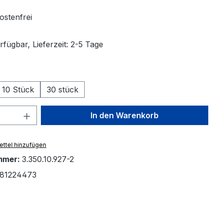
stenfrei
fügbar, Lieferzeit: 2-5 Tage
en
10 Stück
30 stück
 Anzahl: Gib den gewünschten Wert ein 
In den Warenkorb
ttel hinzufügen
mmer:
3.350.10.927-2
81224473