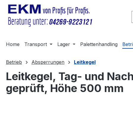
m Hauptinhalt springen
Zur Suche springen
Zur Hauptnavigation springen
Home
Transport
Lager
Palettenhandling
Betr
Betrieb
Absperrungen
Leitkegel
Leitkegel, Tag- und Nach
geprüft, Höhe 500 mm
Bildergalerie überspringen