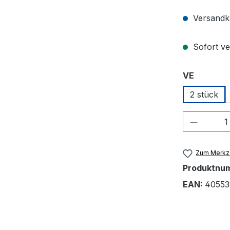
Versandko
Sofort ver
auswähl
VE
2 stück
Produkt
Zum Merkze
Produktnu
EAN:
40553