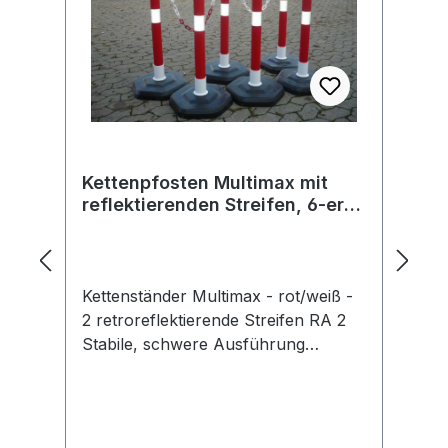
Kettenpfosten Multimax mit
Markis
reflektierenden Streifen, 6-er
Markis
Set - rot/weiß -
Kettenständer Multimax - rot/weiß -
Marki
2 retroreflektierende Streifen RA 2
Unser T
Stabile, schwere Ausführung
von MA
Material: Polypropylen (PP) Gute
Markise
Sichtbarkeit durch 2
transpo
Reflektionsstreifen RA2 Höhe: 100
von MAT
cm 6 Pfosten + 5 x 3 m
Lösung