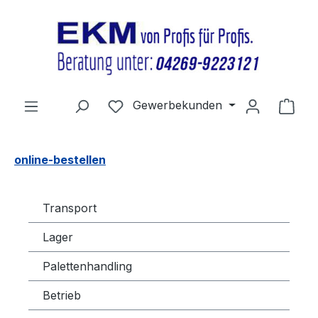
Zum Hauptinhalt springen
Du hast 0 Produkte auf dem Merkz
Gewerbekunden
Ware
online-bestellen
Transport
Lager
Palettenhandling
Betrieb