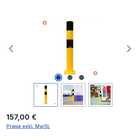
Bildergalerie überspringen
Regulärer Preis:
157,00 €
Preise exkl. MwSt.