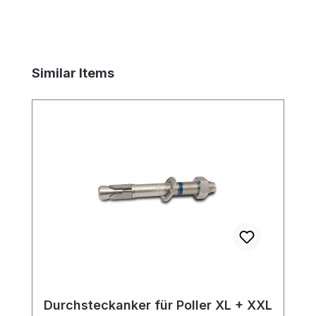
Produktgalerie überspringen
Similar Items
Durchsteckanker für Poller XL + XXL