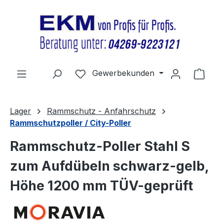
Zum Hauptinhalt springen
Du hast 0 Produkte auf dem Merkz
Gewerbekunden
Ware
Lager
Rammschutz - Anfahrschutz
Rammschutzpoller / City-Poller
Rammschutz-Poller Stahl S
zum Aufdübeln schwarz-gelb,
Höhe 1200 mm TÜV-geprüft