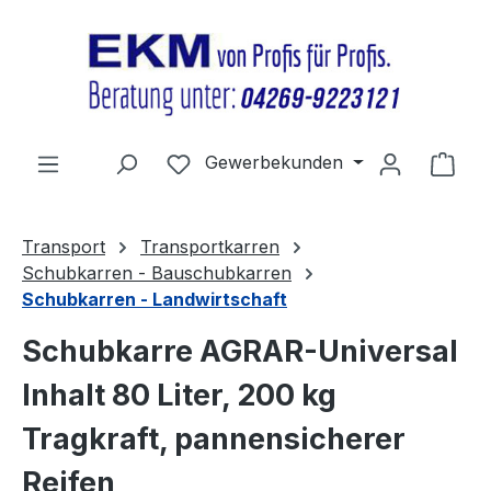
Zum Hauptinhalt springen
Du hast 0 Produkte auf dem Merkz
Gewerbekunden
Ware
Transport
Transportkarren
Schubkarren - Bauschubkarren
Schubkarren - Landwirtschaft
Schubkarre AGRAR-Universal
Inhalt 80 Liter, 200 kg
Tragkraft, pannensicherer
Reifen