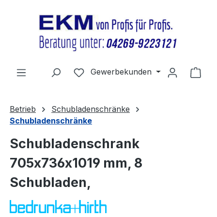
Zum Hauptinhalt springen
Du hast 0 Produkte auf dem Merkz
Gewerbekunden
Ware
Betrieb
Schubladenschränke
Schubladenschränke
Schubladenschrank
705x736x1019 mm, 8
Schubladen,