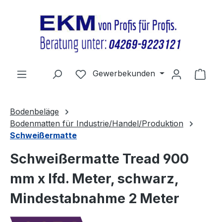
Zum Hauptinhalt springen
Du hast 0 Produkte auf dem Merkz
Gewerbekunden
Ware
Bodenbeläge
Bodenmatten für Industrie/Handel/Produktion
Schweißermatte
Schweißermatte Tread 900
mm x lfd. Meter, schwarz,
Mindestabnahme 2 Meter