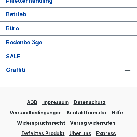
Palettenhandling
Infektionsschutzrahmen bietet ihnen eine
flexible Möglichkeit eine Schutzwand
Betrieb
mobil an die benötigte Position zu
platzieren. Zerlegte Anlieferung im
Büro
handlichen Karton, Leichte Selbstmontage
Gewicht 1,2 kg Außenmaße: Gesamtlänge
Bodenbeläge
1260 mm Gesamttiefe 49 mm
Gesamthöhe 1410 mm Hinweis:
SALE
Aufbauhöhe 1110 mm Bemerkung: Der
Infektionsschutzrahmen ist geeignet für
Graffiti
die Fetra-Artikel (diese sehen Sie
unten unter ähnliche Artikel): 2403 /
2423 / 2443 / 2403B / 2403W / 2433 /
8103 / 8123 / Garantie: 10 Jahre
AGB
Impressum
Datenschutz
Versandbedingungen
Kontaktformular
Hilfe
Widerspruchsrecht
Verrag widerrufen
Defektes Produkt
Über uns
Express