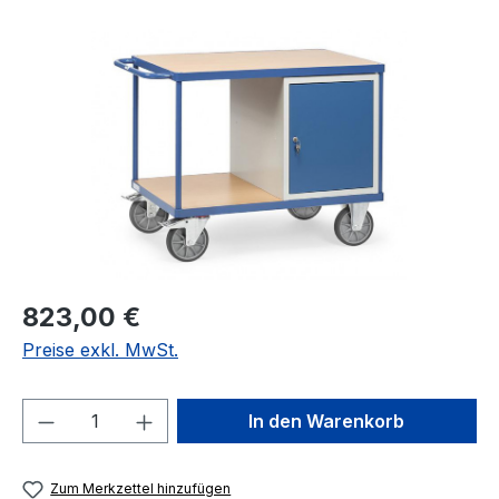
Bildergalerie überspringen
Regulärer Preis:
823,00 €
Preise exkl. MwSt.
Produkt Anzahl: Gib den gewünschten We
In den Warenkorb
Zum Merkzettel hinzufügen