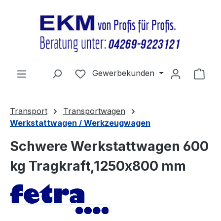
Zum Hauptinhalt springen
Du hast 0 Produkte auf dem Merkz
Gewerbekunden
Ware
Transport
Transportwagen
Werkstattwagen / Werkzeugwagen
Schwere Werkstattwagen 600
kg Tragkraft,1250x800 mm