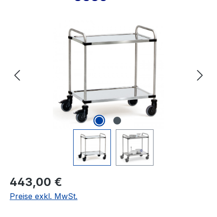
Bildergalerie überspringen
Regulärer Preis:
443,00 €
Preise exkl. MwSt.