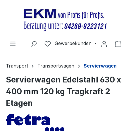
Zum Hauptinhalt springen
Du hast 0 Produkte auf dem Merkz
Gewerbekunden
Ware
Transport
Transportwagen
Servierwagen
Servierwagen Edelstahl 630 x
400 mm 120 kg Tragkraft 2
Etagen