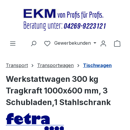
Zum Hauptinhalt springen
Du hast 0 Produkte auf dem Merkz
Gewerbekunden
Ware
Transport
Transportwagen
Tischwagen
Werkstattwagen 300 kg
Tragkraft 1000x600 mm, 3
Schubladen,1 Stahlschrank