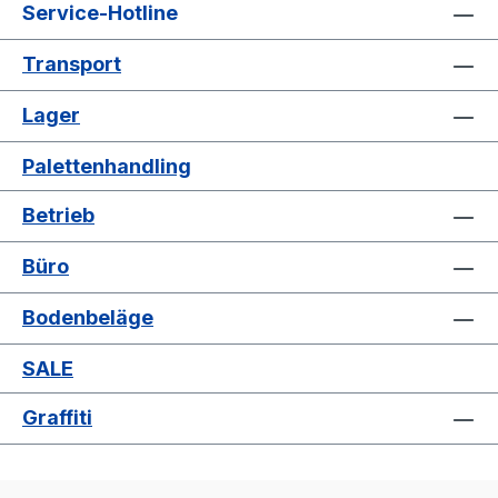
Rahmenkonstruktion kann durch einfache
Service-Hotline
Selbstmontage mittels Kunststoffschellen
Transport
angebracht und dadurch auch
nachgerüstet werden. Die Höhe ist
Lager
justierbar, um z. B. eine Durchreiche zu
erzeugen. Der neue fetra
Palettenhandling
Infektionsschutzrahmen bietet ihnen eine
flexible Möglichkeit eine Schutzwand
Betrieb
mobil an die benötigte Position zu
platzieren. Zerlegte Anlieferung im
Büro
handlichen Karton, Leichte Selbstmontage
Gewicht 1,2 kg Außenmaße: Gesamtlänge
Bodenbeläge
1066 mm Gesamttiefe 49 mm
Gesamthöhe 1410 mm Hinweis:
SALE
Aufbauhöhe 1110 mm Bemerkung: Der
Infektionsschutzrahmen ist geeignet für
Graffiti
die Fetra-Artikel (diese sehen Sie
unten unter ähnliche Artikel): 1602 /
1802 / 2742 / 2942 / 2752 / 2952 / 3742 /