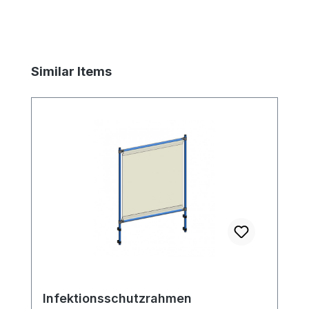
Produktgalerie überspringen
Similar Items
Infektionsschutzrahmen