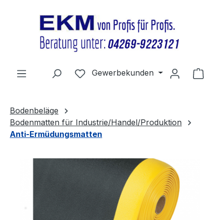
Zum Hauptinhalt springen
Du hast 0 Produkte auf dem Merkz
Gewerbekunden
Ware
Bodenbeläge
Bodenmatten für Industrie/Handel/Produktion
Anti-Ermüdungsmatten