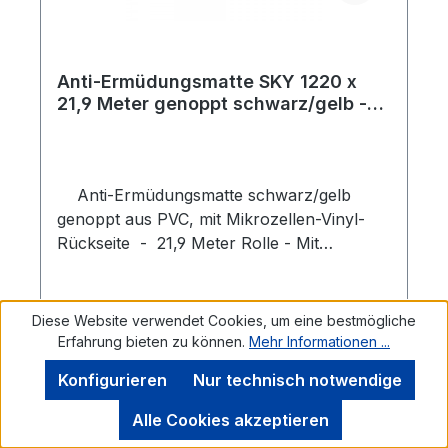
und schwermetallfrei Typischer
Anwendungsbereich: Hohe
Beanspruchung - trockene industrielle
Umgebungen in Fertigungsstätten, an
Anti-Ermüdungsmatte SKY 1220 x
21,9 Meter genoppt schwarz/gelb -
Fliesbändern, an Verpackungsstationen
Rolle
und Logistiklagern, als auch an individuellen
Arbeitsplätzen. Auch geeignet für
kommerzielle Umgebungen, wie Hotels,
Anti-Ermüdungsmatte schwarz/gelb
Rezeptionen, Ladentheken, Kaufhäuser,
genoppt aus PVC, mit Mikrozellen-Vinyl-
Banken, Restaurants, etc.
Rückseite - 21,9 Meter Rolle - Mit
rutschfester Noppen-Oberfläche Die
robusten Anti-Ermüdungsmatten Sky sind
stoßdämmende und rutschfeste
Diese Website verwendet Cookies, um eine bestmögliche
Arbeitsplatzmatten und bieten beste
Erfahrung bieten zu können.
Mehr Informationen ...
ergonomische Erfahrungen im beruflichen
Konfigurieren
Nur technisch notwendige
Alltag. Sie wirken bei längerem Stehen anti-
Regulärer Preis:
5.154,23 €
ermüdend und schonen Füße, Beine und
Alle Cookies akzeptieren
Preise exkl. MwSt.
Rücken Ergonomischer Vorteil durch