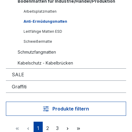
Bodenmatten für Industrie/Handel/Produktion
Arbeitsplatzmatten
Anti-Ermüdungsmatten
Leitfähige Matten ESD
Schweißermatte
Schmutzfangmatten
Kabelschutz - Kabelbrücken
SALE
Graffiti
Produkte filtern
Seite
Seite
Seite
1
2
3